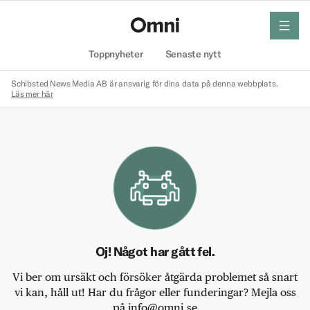
meny
Hem
Toppnyheter
Senaste nytt
Schibsted News Media AB är ansvarig för dina data på denna webbplats.
Läs mer här
Oj! Något har gått fel.
Vi ber om ursäkt och försöker åtgärda problemet så snart
vi kan, håll ut! Har du frågor eller funderingar? Mejla oss
på info@omni.se