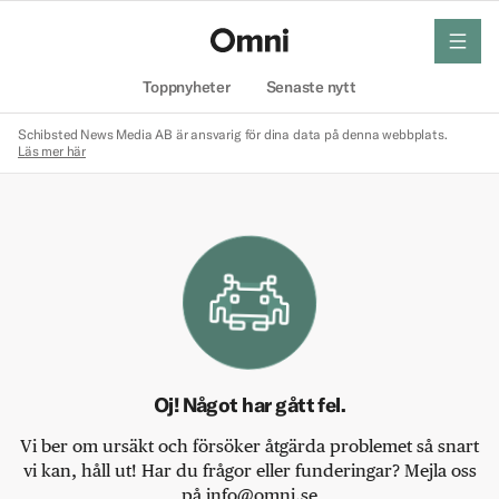
meny
Hem
Toppnyheter
Senaste nytt
Schibsted News Media AB är ansvarig för dina data på denna webbplats.
Läs mer här
Oj! Något har gått fel.
Vi ber om ursäkt och försöker åtgärda problemet så snart
vi kan, håll ut! Har du frågor eller funderingar? Mejla oss
på info@omni.se