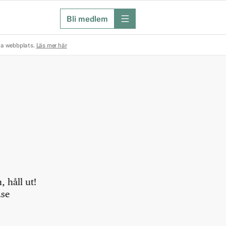
Bli medlem
meny
na webbplats.
Läs mer här
 håll ut!
.se