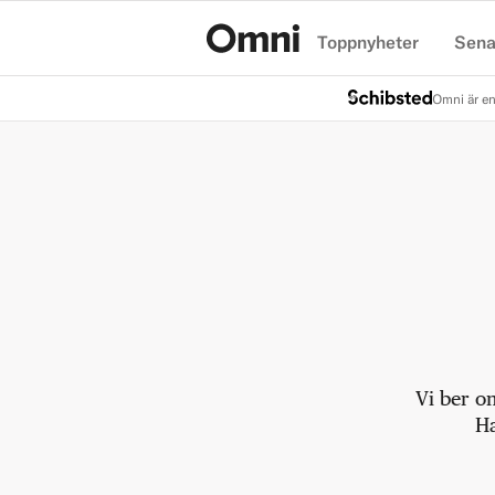
Toppnyheter
Sena
Hem
Omni är en
Vi ber o
Ha