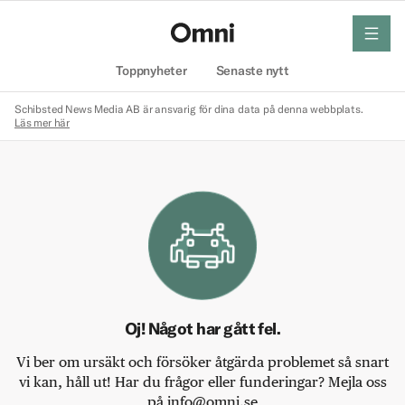
meny
Hem
Toppnyheter
Senaste nytt
Schibsted News Media AB är ansvarig för dina data på denna webbplats.
Läs mer här
Oj! Något har gått fel.
Vi ber om ursäkt och försöker åtgärda problemet så snart
vi kan, håll ut! Har du frågor eller funderingar? Mejla oss
på info@omni.se