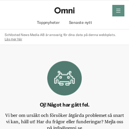
meny
Hem
Toppnyheter
Senaste nytt
Schibsted News Media AB är ansvarig för dina data på denna webbplats.
Läs mer här
Oj! Något har gått fel.
Vi ber om ursäkt och försöker åtgärda problemet så snart
vi kan, håll ut! Har du frågor eller funderingar? Mejla oss
på info@omni.se