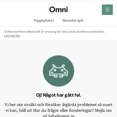
meny
Hem
Toppnyheter
Senaste nytt
Schibsted News Media AB är ansvarig för dina data på denna webbplats.
Läs mer här
Oj! Något har gått fel.
Vi ber om ursäkt och försöker åtgärda problemet så snart
vi kan, håll ut! Har du frågor eller funderingar? Mejla oss
på info@omni.se