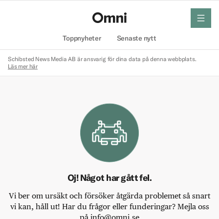
meny
Hem
Toppnyheter
Senaste nytt
Schibsted News Media AB är ansvarig för dina data på denna webbplats.
Läs mer här
Oj! Något har gått fel.
Vi ber om ursäkt och försöker åtgärda problemet så snart
vi kan, håll ut! Har du frågor eller funderingar? Mejla oss
på info@omni.se