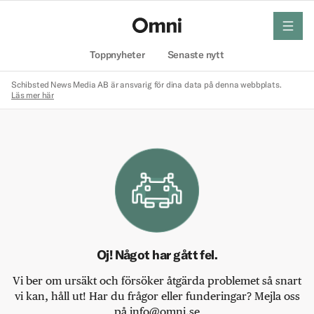
meny
Hem
Toppnyheter
Senaste nytt
Schibsted News Media AB är ansvarig för dina data på denna webbplats.
Läs mer här
Oj! Något har gått fel.
Vi ber om ursäkt och försöker åtgärda problemet så snart
vi kan, håll ut! Har du frågor eller funderingar? Mejla oss
på info@omni.se