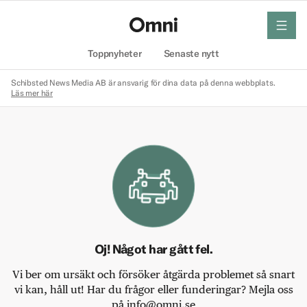
meny
Hem
Toppnyheter
Senaste nytt
Schibsted News Media AB är ansvarig för dina data på denna webbplats.
Läs mer här
Oj! Något har gått fel.
Vi ber om ursäkt och försöker åtgärda problemet så snart
vi kan, håll ut! Har du frågor eller funderingar? Mejla oss
på info@omni.se