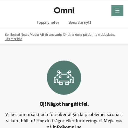
meny
Hem
Toppnyheter
Senaste nytt
Schibsted News Media AB är ansvarig för dina data på denna webbplats.
Läs mer här
Oj! Något har gått fel.
Vi ber om ursäkt och försöker åtgärda problemet så snart
vi kan, håll ut! Har du frågor eller funderingar? Mejla oss
på info@omni.se