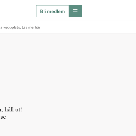
Bli medlem
meny
na webbplats.
Läs mer här
 håll ut!
.se