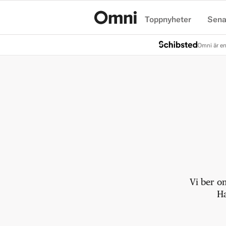
Toppnyheter
Sena
Hem
Omni är en
Vi ber o
Ha