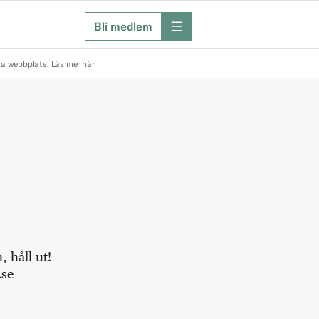
Bli medlem
meny
na webbplats.
Läs mer här
 håll ut!
.se