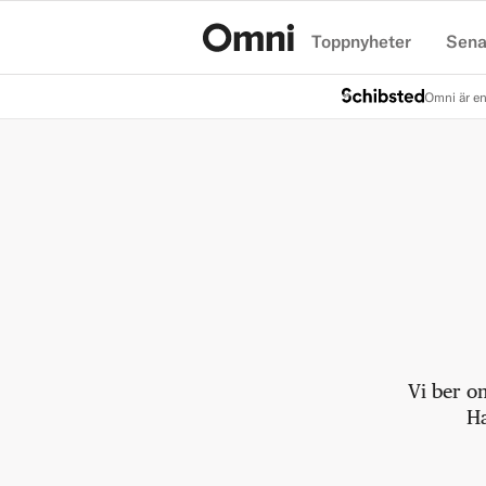
Toppnyheter
Sena
Hem
Omni är en
Vi ber o
Ha