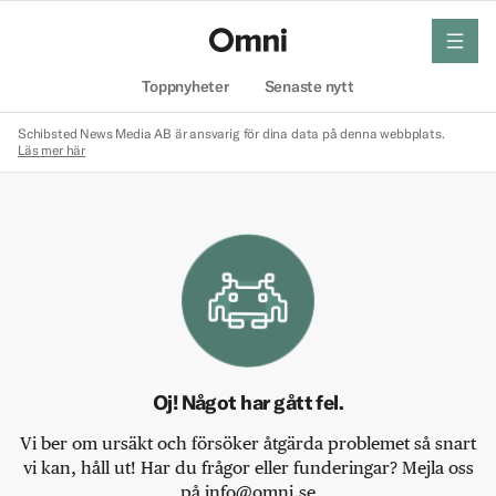
meny
Hem
Toppnyheter
Senaste nytt
Schibsted News Media AB är ansvarig för dina data på denna webbplats.
Läs mer här
Oj! Något har gått fel.
Vi ber om ursäkt och försöker åtgärda problemet så snart
vi kan, håll ut! Har du frågor eller funderingar? Mejla oss
på info@omni.se