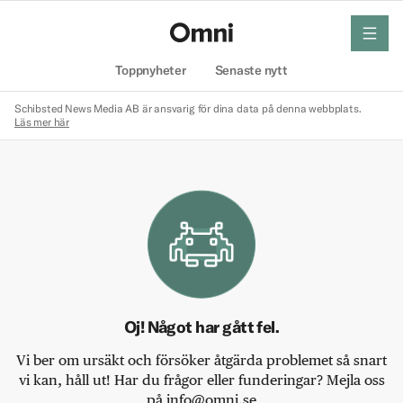
meny
Hem
Toppnyheter
Senaste nytt
Schibsted News Media AB är ansvarig för dina data på denna webbplats.
Läs mer här
Oj! Något har gått fel.
Vi ber om ursäkt och försöker åtgärda problemet så snart
vi kan, håll ut! Har du frågor eller funderingar? Mejla oss
på info@omni.se