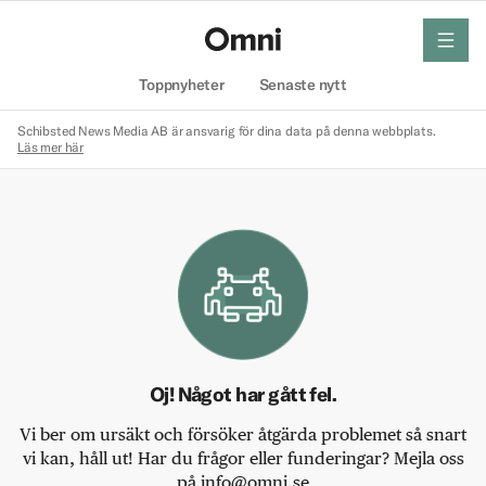
meny
Hem
Toppnyheter
Senaste nytt
Schibsted News Media AB är ansvarig för dina data på denna webbplats.
Läs mer här
Oj! Något har gått fel.
Vi ber om ursäkt och försöker åtgärda problemet så snart
vi kan, håll ut! Har du frågor eller funderingar? Mejla oss
på info@omni.se