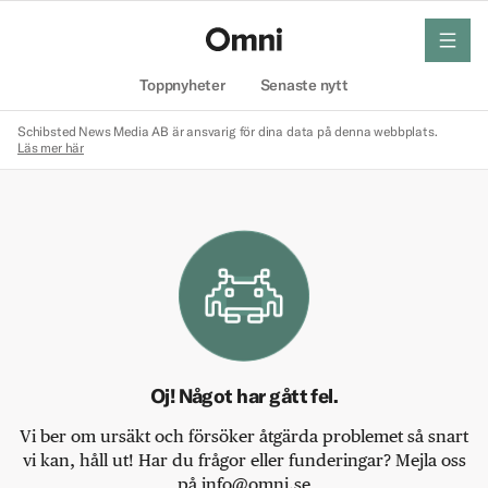
meny
Hem
Toppnyheter
Senaste nytt
Schibsted News Media AB är ansvarig för dina data på denna webbplats.
Läs mer här
Oj! Något har gått fel.
Vi ber om ursäkt och försöker åtgärda problemet så snart
vi kan, håll ut! Har du frågor eller funderingar? Mejla oss
på info@omni.se