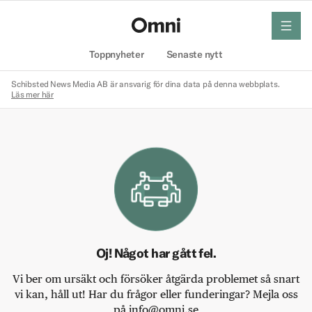
meny
Hem
Toppnyheter
Senaste nytt
Schibsted News Media AB är ansvarig för dina data på denna webbplats.
Läs mer här
Oj! Något har gått fel.
Vi ber om ursäkt och försöker åtgärda problemet så snart
vi kan, håll ut! Har du frågor eller funderingar? Mejla oss
på info@omni.se