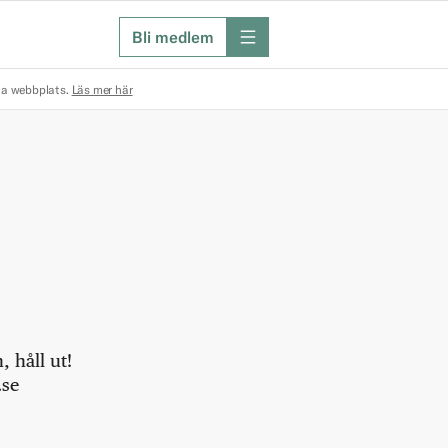
Bli medlem
meny
na webbplats.
Läs mer här
 håll ut!
.se