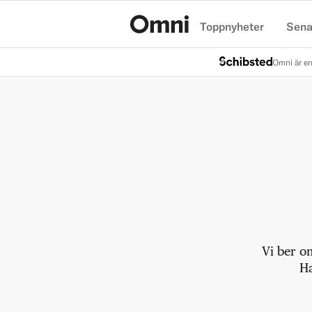
Toppnyheter
Sena
Hem
Omni är en
Vi ber o
Ha