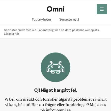
meny
Hem
Toppnyheter
Senaste nytt
Schibsted News Media AB är ansvarig för dina data på denna webbplats.
Läs mer här
Oj! Något har gått fel.
Vi ber om ursäkt och försöker åtgärda problemet så snart
vi kan, håll ut! Har du frågor eller funderingar? Mejla oss
på info@omni.se