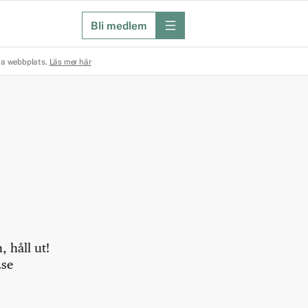
Bli medlem
meny
na webbplats.
Läs mer här
 håll ut!
.se