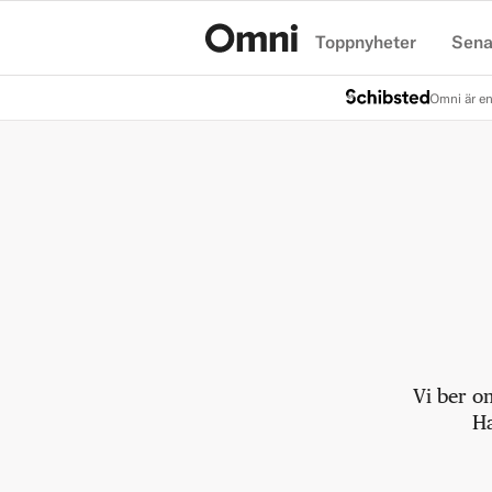
Toppnyheter
Sena
Hem
Omni är en
Vi ber o
Ha