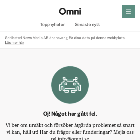
meny
Hem
Toppnyheter
Senaste nytt
Schibsted News Media AB är ansvarig för dina data på denna webbplats.
Läs mer här
Oj! Något har gått fel.
Vi ber om ursäkt och försöker åtgärda problemet så snart
vi kan, håll ut! Har du frågor eller funderingar? Mejla oss
på info@omni.se