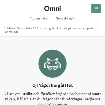
meny
Hem
Toppnyheter
Senaste nytt
Schibsted News Media AB är ansvarig för dina data på denna webbplats.
Läs mer här
Oj! Något har gått fel.
Vi ber om ursäkt och försöker åtgärda problemet så snart
vi kan, håll ut! Har du frågor eller funderingar? Mejla oss
på info@omni.se