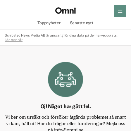
meny
Hem
Toppnyheter
Senaste nytt
Schibsted News Media AB är ansvarig för dina data på denna webbplats.
Läs mer här
Oj! Något har gått fel.
Vi ber om ursäkt och försöker åtgärda problemet så snart
vi kan, håll ut! Har du frågor eller funderingar? Mejla oss
på info@omni.se