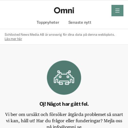
meny
Hem
Toppnyheter
Senaste nytt
Schibsted News Media AB är ansvarig för dina data på denna webbplats.
Läs mer här
Oj! Något har gått fel.
Vi ber om ursäkt och försöker åtgärda problemet så snart
vi kan, håll ut! Har du frågor eller funderingar? Mejla oss
på info@omni.se