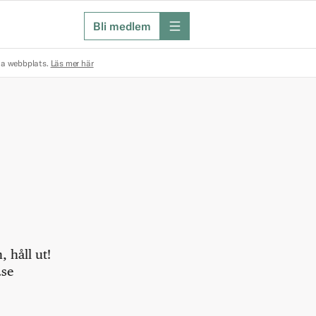
Bli medlem
meny
na webbplats.
Läs mer här
 håll ut!
.se