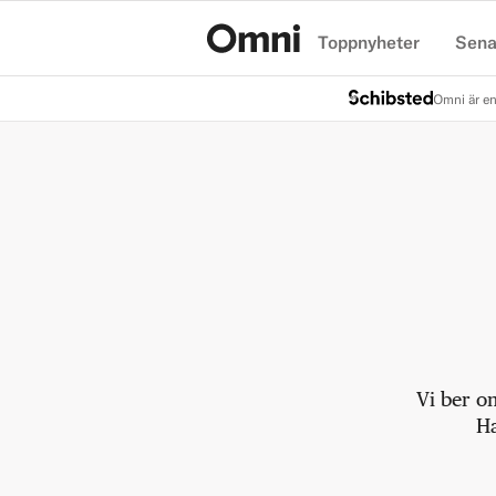
Toppnyheter
Sena
Hem
Omni är en
Vi ber o
Ha