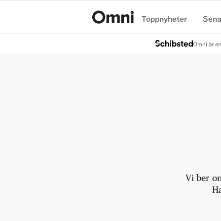
Toppnyheter
Sena
Hem
Omni är en
Vi ber o
Ha