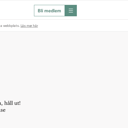
Bli medlem
meny
na webbplats.
Läs mer här
 håll ut!
.se