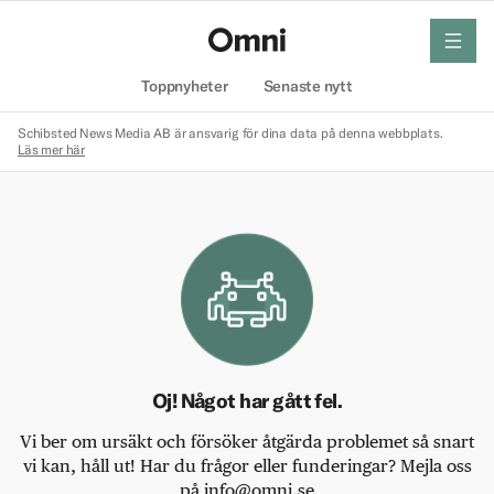
meny
Hem
Toppnyheter
Senaste nytt
Schibsted News Media AB är ansvarig för dina data på denna webbplats.
Läs mer här
Oj! Något har gått fel.
Vi ber om ursäkt och försöker åtgärda problemet så snart
vi kan, håll ut! Har du frågor eller funderingar? Mejla oss
på info@omni.se