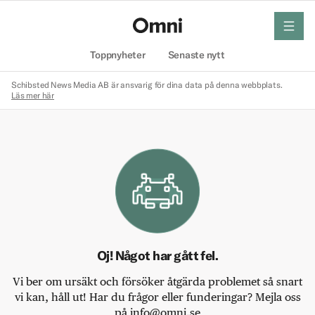
meny
Hem
Toppnyheter
Senaste nytt
Schibsted News Media AB är ansvarig för dina data på denna webbplats.
Läs mer här
Oj! Något har gått fel.
Vi ber om ursäkt och försöker åtgärda problemet så snart
vi kan, håll ut! Har du frågor eller funderingar? Mejla oss
på info@omni.se