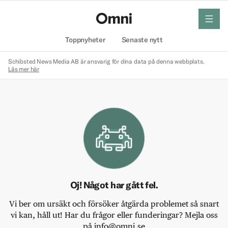
meny
Hem
Toppnyheter
Senaste nytt
Schibsted News Media AB är ansvarig för dina data på denna webbplats.
Läs mer här
Oj! Något har gått fel.
Vi ber om ursäkt och försöker åtgärda problemet så snart
vi kan, håll ut! Har du frågor eller funderingar? Mejla oss
på info@omni.se