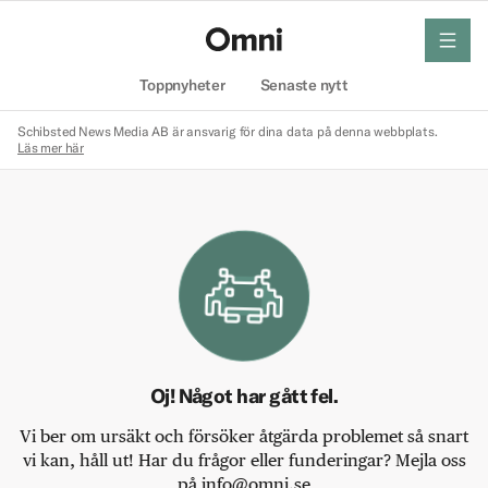
meny
Hem
Toppnyheter
Senaste nytt
Schibsted News Media AB är ansvarig för dina data på denna webbplats.
Läs mer här
Oj! Något har gått fel.
Vi ber om ursäkt och försöker åtgärda problemet så snart
vi kan, håll ut! Har du frågor eller funderingar? Mejla oss
på info@omni.se