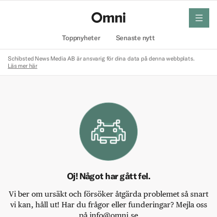
meny
Hem
Toppnyheter
Senaste nytt
Schibsted News Media AB är ansvarig för dina data på denna webbplats.
Läs mer här
Oj! Något har gått fel.
Vi ber om ursäkt och försöker åtgärda problemet så snart
vi kan, håll ut! Har du frågor eller funderingar? Mejla oss
på info@omni.se