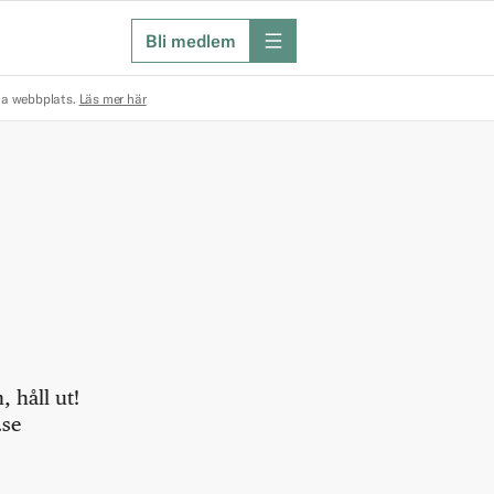
Bli medlem
meny
na webbplats.
Läs mer här
 håll ut!
.se