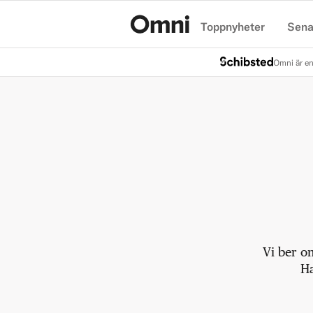
Toppnyheter
Sena
Hem
Omni är en
Vi ber o
Ha