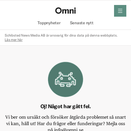
meny
Hem
Toppnyheter
Senaste nytt
Schibsted News Media AB är ansvarig för dina data på denna webbplats.
Läs mer här
Oj! Något har gått fel.
Vi ber om ursäkt och försöker åtgärda problemet så snart
vi kan, håll ut! Har du frågor eller funderingar? Mejla oss
på info@omni.se