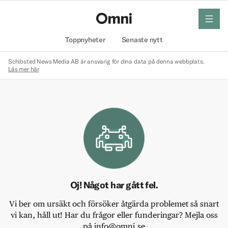
meny
Hem
Toppnyheter
Senaste nytt
Schibsted News Media AB är ansvarig för dina data på denna webbplats.
Läs mer här
Oj! Något har gått fel.
Vi ber om ursäkt och försöker åtgärda problemet så snart
vi kan, håll ut! Har du frågor eller funderingar? Mejla oss
på info@omni.se