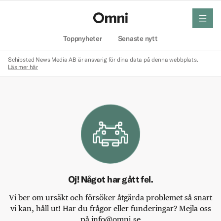
meny
Hem
Toppnyheter
Senaste nytt
Schibsted News Media AB är ansvarig för dina data på denna webbplats.
Läs mer här
Oj! Något har gått fel.
Vi ber om ursäkt och försöker åtgärda problemet så snart
vi kan, håll ut! Har du frågor eller funderingar? Mejla oss
på info@omni.se