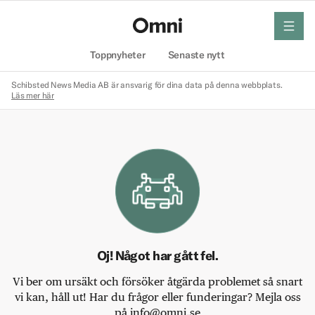
meny
Hem
Toppnyheter
Senaste nytt
Schibsted News Media AB är ansvarig för dina data på denna webbplats.
Läs mer här
Oj! Något har gått fel.
Vi ber om ursäkt och försöker åtgärda problemet så snart
vi kan, håll ut! Har du frågor eller funderingar? Mejla oss
på info@omni.se