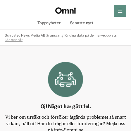
meny
Hem
Toppnyheter
Senaste nytt
Schibsted News Media AB är ansvarig för dina data på denna webbplats.
Läs mer här
Oj! Något har gått fel.
Vi ber om ursäkt och försöker åtgärda problemet så snart
vi kan, håll ut! Har du frågor eller funderingar? Mejla oss
på info@omni.se