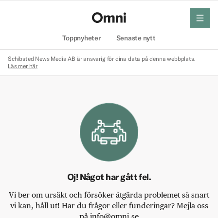
meny
Hem
Toppnyheter
Senaste nytt
Schibsted News Media AB är ansvarig för dina data på denna webbplats.
Läs mer här
Oj! Något har gått fel.
Vi ber om ursäkt och försöker åtgärda problemet så snart
vi kan, håll ut! Har du frågor eller funderingar? Mejla oss
på info@omni.se