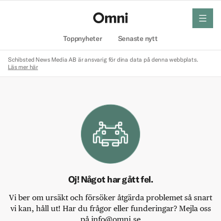
meny
Hem
Toppnyheter
Senaste nytt
Schibsted News Media AB är ansvarig för dina data på denna webbplats.
Läs mer här
Oj! Något har gått fel.
Vi ber om ursäkt och försöker åtgärda problemet så snart
vi kan, håll ut! Har du frågor eller funderingar? Mejla oss
på info@omni.se