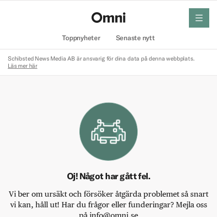
meny
Hem
Toppnyheter
Senaste nytt
Schibsted News Media AB är ansvarig för dina data på denna webbplats.
Läs mer här
Oj! Något har gått fel.
Vi ber om ursäkt och försöker åtgärda problemet så snart
vi kan, håll ut! Har du frågor eller funderingar? Mejla oss
på info@omni.se