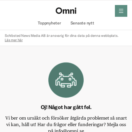
meny
Hem
Toppnyheter
Senaste nytt
Schibsted News Media AB är ansvarig för dina data på denna webbplats.
Läs mer här
Oj! Något har gått fel.
Vi ber om ursäkt och försöker åtgärda problemet så snart
vi kan, håll ut! Har du frågor eller funderingar? Mejla oss
på info@omni.se