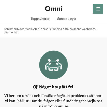
meny
Hem
Toppnyheter
Senaste nytt
Schibsted News Media AB är ansvarig för dina data på denna webbplats.
Läs mer här
Oj! Något har gått fel.
Vi ber om ursäkt och försöker åtgärda problemet så snart
vi kan, håll ut! Har du frågor eller funderingar? Mejla oss
på info@omni.se