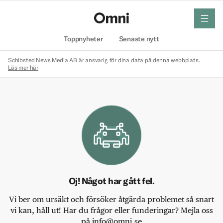
meny
Hem
Toppnyheter
Senaste nytt
Schibsted News Media AB är ansvarig för dina data på denna webbplats.
Läs mer här
Oj! Något har gått fel.
Vi ber om ursäkt och försöker åtgärda problemet så snart
vi kan, håll ut! Har du frågor eller funderingar? Mejla oss
på info@omni.se