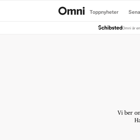
Toppnyheter
Sena
Hem
Omni är en
Vi ber o
Ha