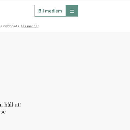
Bli medlem
meny
na webbplats.
Läs mer här
 håll ut!
.se