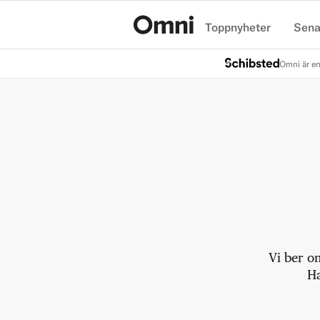
Toppnyheter
Sena
Hem
Omni är en
Vi ber o
Ha