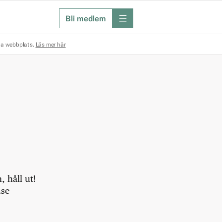
Bli medlem
meny
na webbplats.
Läs mer här
 håll ut!
.se