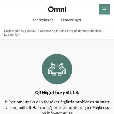
meny
Hem
Toppnyheter
Senaste nytt
Schibsted News Media AB är ansvarig för dina data på denna webbplats.
Läs mer här
Oj! Något har gått fel.
Vi ber om ursäkt och försöker åtgärda problemet så snart
vi kan, håll ut! Har du frågor eller funderingar? Mejla oss
på info@omni.se