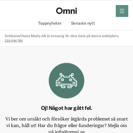
meny
Hem
Toppnyheter
Senaste nytt
Schibsted News Media AB är ansvarig för dina data på denna webbplats.
Läs mer här
Oj! Något har gått fel.
Vi ber om ursäkt och försöker åtgärda problemet så snart
vi kan, håll ut! Har du frågor eller funderingar? Mejla oss
på info@omni.se