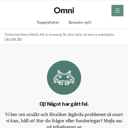
meny
Hem
Toppnyheter
Senaste nytt
Schibsted News Media AB är ansvarig för dina data på denna webbplats.
Läs mer här
Oj! Något har gått fel.
Vi ber om ursäkt och försöker åtgärda problemet så snart
vi kan, håll ut! Har du frågor eller funderingar? Mejla oss
på info@omni.se