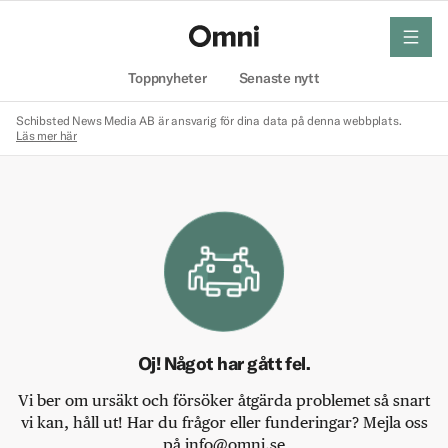
meny
Hem
Toppnyheter
Senaste nytt
Schibsted News Media AB är ansvarig för dina data på denna webbplats.
Läs mer här
Oj! Något har gått fel.
Vi ber om ursäkt och försöker åtgärda problemet så snart
vi kan, håll ut! Har du frågor eller funderingar? Mejla oss
på info@omni.se