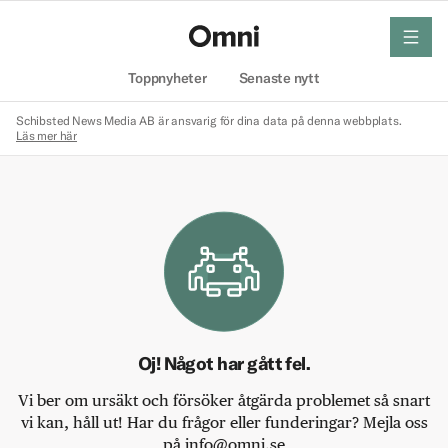
meny
Hem
Toppnyheter
Senaste nytt
Schibsted News Media AB är ansvarig för dina data på denna webbplats.
Läs mer här
Oj! Något har gått fel.
Vi ber om ursäkt och försöker åtgärda problemet så snart
vi kan, håll ut! Har du frågor eller funderingar? Mejla oss
på info@omni.se